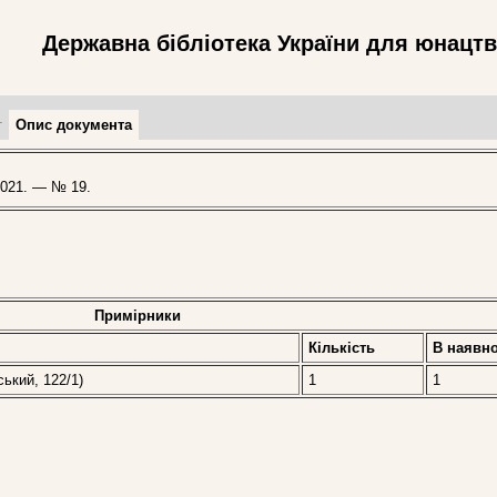
Державна бібліотека України для юнацт
т
Опис документа
021. — № 19.
Примірники
Кількість
В наявно
ський, 122/1)
1
1