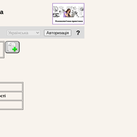
ва
?
Авторизація
стi