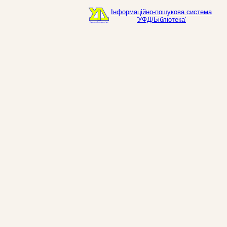
Інформаційно-пошукова система
'УФД/Бібліотека'