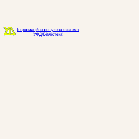
Інформаційно-пошукова система
'УФД/Бібліотека'