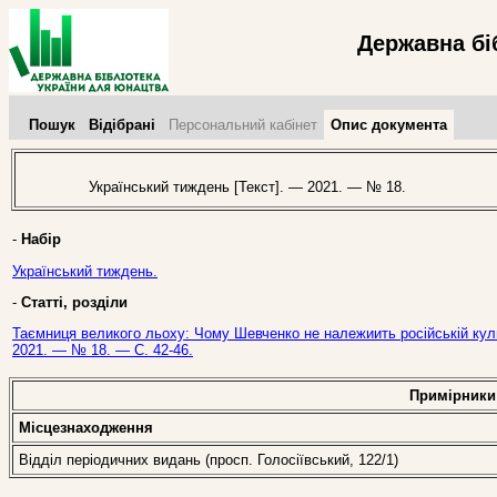
Державна бі
Пошук
Відібрані
Персональний кабінет
Опис документа
Український тиждень [Текст]. — 2021. — № 18.
-
Набір
Український тиждень.
-
Статті, розділи
Таємниця великого льоху: Чому Шевченко не належиить російській культ
2021. — № 18. — С. 42-46.
Примірники
Місцезнаходження
Відділ періодичних видань (просп. Голосіївський, 122/1)