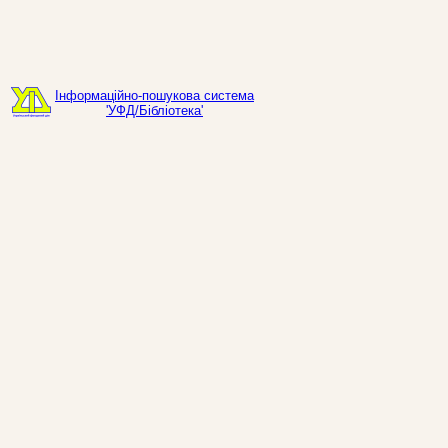
Інформаційно-пошукова система
'УФД/Бібліотека'