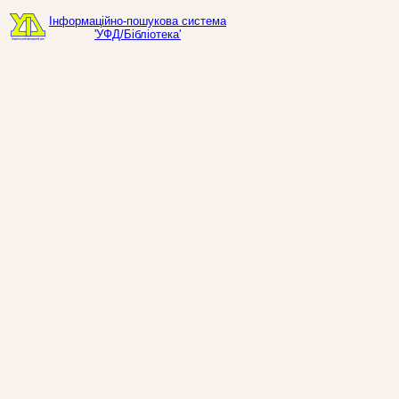
Інформаційно-пошукова система
'УФД/Бібліотека'