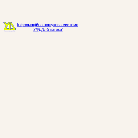
Інформаційно-пошукова система
'УФД/Бібліотека'