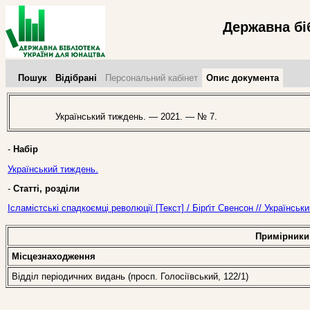
Державна бі
Пошук
Відібрані
Персональний кабінет
Опис документа
Український тиждень. — 2021. — № 7.
-
Набір
Український тиждень.
-
Статті, розділи
Ісламістські спадкоємці революції [Текст] / Бірґіт Свенсон // Українсь
Примірники
Місцезнаходження
Відділ періодичних видань (просп. Голосіївський, 122/1)