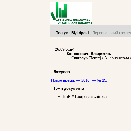
Пошук
Відібрані
Персональний кабіне
26.89(5Сін)
Коношевич, Владимир.
Сингапур [Текст] / В. Коношевич /
-
Джерело
Новое время. — 2016. — № 15.
-
Теми документа
ББК // Географія світова