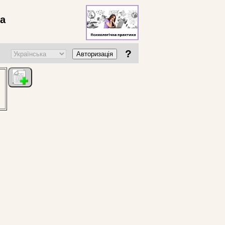
ва
?
Авторизація