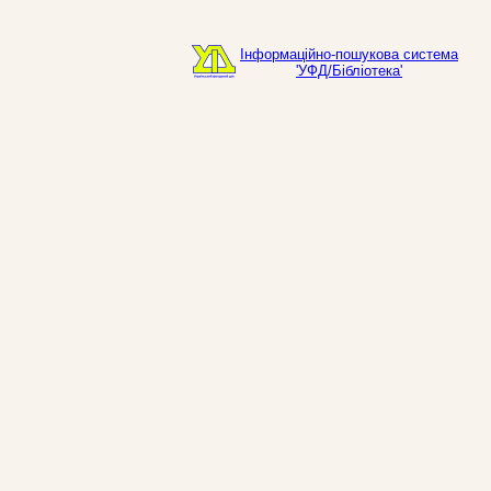
Інформаційно-пошукова система
'УФД/Бібліотека'