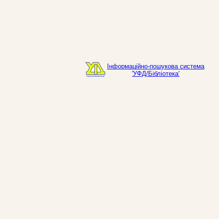
Інформаційно-пошукова система
'УФД/Бібліотека'