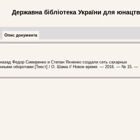
Державна бібліотека України для юнацт
т
Опис документа
назад Федор Симиренко и Степан Яхненко создали сеть сахарных
нными оборотами [Текст] / О. Шама // Новое время. — 2016. — № 15. —