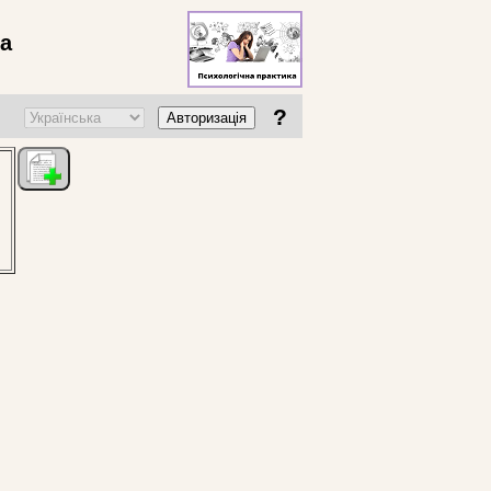
ва
?
Авторизація