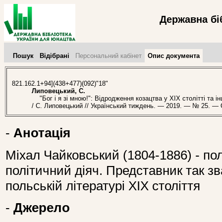
Державна бі
Пошук
Відібрані
Персональний кабінет
Опис документа
821.162.1+94](438+477)(092)"18"
Липовецький, С.
"Бог і я зі мною!": Відродження козацтва у ХІХ столітті та і
/ С. Липовецький // Український тиждень. — 2019. — № 25. — С
-
Анотація
Міхал Чайковський (1804-1886) - по
політичний діяч. Представник так зв
польській літературі ХІХ століття
-
Джерело