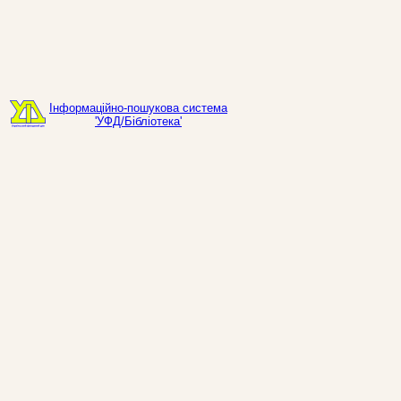
Інформаційно-пошукова система
'УФД/Бібліотека'