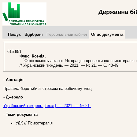
Державна бі
Пошук
Відібрані
Персональний кабінет
Опис документа
615.851
Фукс, Ксенія.
Офіс замість лікарні: Як працює превентивна психотерапія на
// Український тиждень. — 2021. — № 21. — С. 48-49.
-
Анотація
Правила боротьби зі стресом на робочому місці
-
Джерело
Український тиждень [Текст]. — 2021. — № 21.
-
Теми документа
УДК // Психотерапія