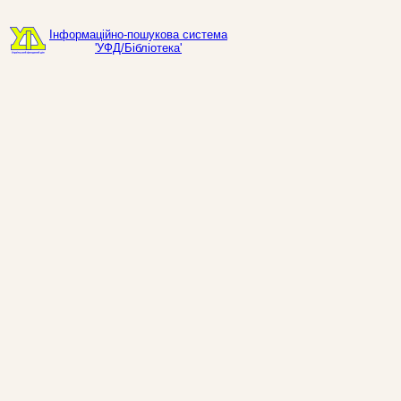
Інформаційно-пошукова система
'УФД/Бібліотека'