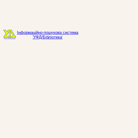
Інформаційно-пошукова система
'УФД/Бібліотека'