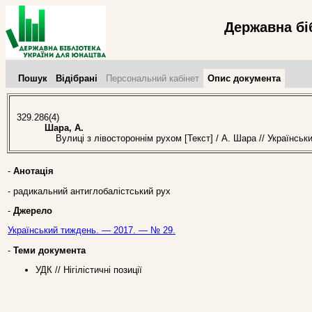
Державна бі
Пошук
Відібрані
Персональний кабінет
Опис документа
329.286(4)
Шара, А.
Вулиці з лівостороннім рухом [Текст] / А. Шара // Українськ
-
Анотація
- радикальний антиглобалістський рух
-
Джерело
Український тиждень. — 2017. — № 29.
-
Теми документа
УДК // Нігілістичні позиції