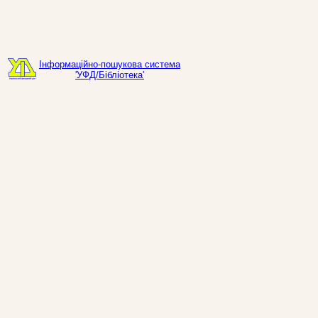
Інформаційно-пошукова система
'УФД/Бібліотека'