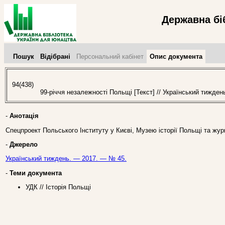
Державна бі
Пошук
Відібрані
Персональний кабінет
Опис документа
94(438)
99-річчя незалежності Польщі [Текст] // Український тижден
-
Анотація
Спецпроект Польського Інституту у Києві, Музею історії Польщі та жу
-
Джерело
Український тиждень. — 2017. — № 45.
-
Теми документа
УДК // Історія Польщі