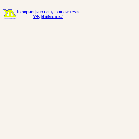
Інформаційно-пошукова система
'УФД/Бібліотека'