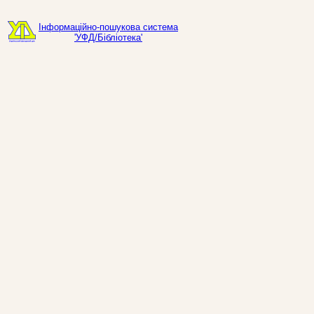
Інформаційно-пошукова система
'УФД/Бібліотека'