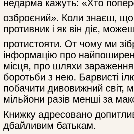
недарма кажуть: «Хто попер
озброєний». Коли знаєш, що
противник і як він діє, може
протистояти. От чому ми зіб
інформацію про найпоширеніш
місця, про шляхи зараження
боротьби з нею. Барвисті іл
побачити дивовижний світ, м
мільйони разів менші за мак
Книжку адресовано допитлив
дбайливим батькам.