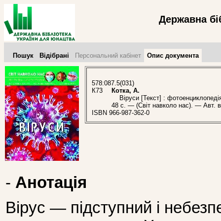
Державна бі
Пошук
Відібрані
Персональний кабінет
Опис документа
578:087.5(031)
К73
Котка, А.
Віруси [Текст] : фотоенциклопедія 
48 с. — (Світ навколо нас). — Авт. 
ISBN 966-987-362-0
-
Анотація
Вірус — підступний і небезп