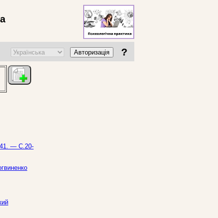
ва
?
Авторизація
41. — С.20-
Логвиненко
кий