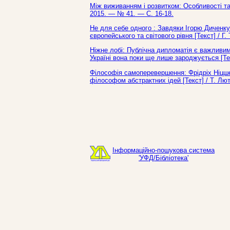
Між виживанням і розвитком: Особливості та 
2015. — № 41. — С. 16-18.
Не для себе одного : Завдяки Ігорю Диченку
європейського та світового рівня [Текст] / Г
Ніжне лобі: Публічна дипломатія є важливим
Україні вона поки ще лише зароджується [Тек
Філософія самоперевершення: Фрідріх Ніцше 
філософом абстрактних ідей [Текст] / Т. Лю
Інформаційно-пошукова система
'УФД/Бібліотека'