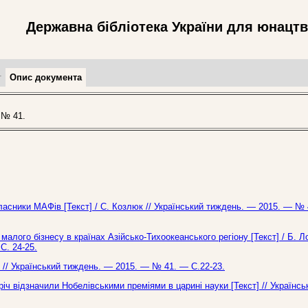
Державна бібліотека України для юнацт
т
Опис документа
 № 41.
власники МАФів [Текст] / С. Козлюк // Український тиждень. — 2015. — № 
 малого бізнесу в країнах Азійсько-Тихоокеанського регіону [Текст] / Б. 
С. 24-25.
к // Український тиждень. — 2015. — № 41. — С.22-23.
оріч відзначили Нобелівськими преміями в царині науки [Текст] // Українсь