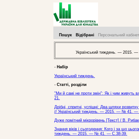
Пошук
Відібрані
Персональний кабіне
Український тиждень. — 2015. —
-
Набір
Український тиждень.
-
Статті, розділи
"Ми й самі не проти змін": Як і чим живуть 
21.
Дрібні, спритні, успішні: Два шляхи розвитку
// Український тиждень. — 2015. — № 41. — 
Дуже помітний мікрорівень [Текст] / В. Риба
Знання віків і сьогодення: Кого і за що цьог
тиждень. — 2015. — № 41. — С.38-39.