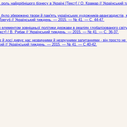
роль найдрібнішого бізнесу в Україні [Текст] / О. Крамар // Український
 було збережено твори й пам'ять українських художників-авангардистів, 
. Трегуб // Український тиждень. — 2015. — № 41. — С. 44-47.
 елементом зовнішньої політики держави в реаліях глобалізованого світу
ст] / В. Рибак // Український тиждень. — 2015. — № 41. — С. 36-37.
й досі дивує нас незвичними й незручними запитаннями - він просто не 
тий // Український тиждень. — 2015. — № 41. — С.40-42.