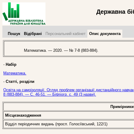
Державна бі
Пошук
Відібрані
Персональний кабінет
Опис документа
Математика. — 2020. — № 7-8 (883-884).
-
Набір
Математика.
-
Статті, розділи
Освіта на самоізоляції. Огляд проблем організації дистанційного навч
8 (883-884). — С. 46-51. — Бібліогр. с. 49 (3 назви).
Примірники
Місцезнаходження
Відділ періодичних видань (просп. Голосіївський, 122/1)