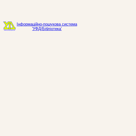
Інформаційно-пошукова система
'УФД/Бібліотека'