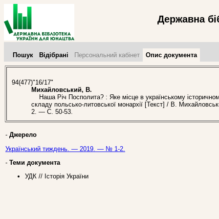
Державна бі
Пошук
Відібрані
Персональний кабінет
Опис документа
94(477)"16/17"
Михайловський, В.
Наша Річ Посполита? : Яке місце в українському історичном
складу польсько-литовської монархії [Текст] / В. Михайловсь
2. — С. 50-53.
-
Джерело
Український тиждень. — 2019. — № 1-2.
-
Теми документа
УДК // Історія України