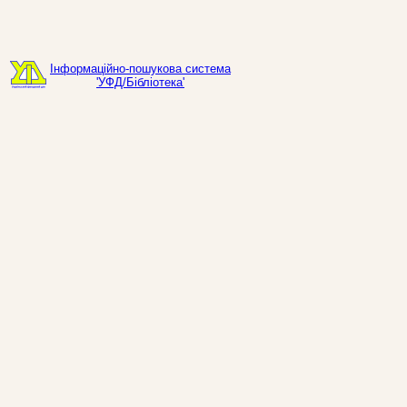
Інформаційно-пошукова система
'УФД/Бібліотека'