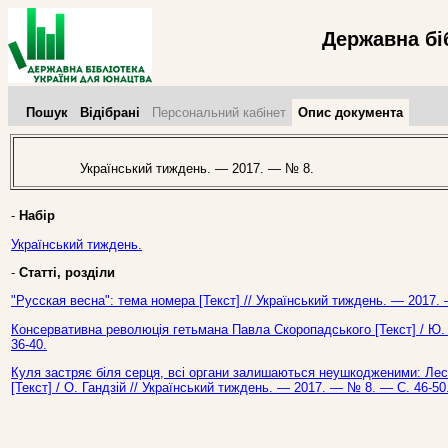
Державна бі
Пошук
Відібрані
Персональний кабінет
Опис документа
Український тиждень. — 2017. — № 8.
-
Набір
Український тиждень.
-
Статті, розділи
"Русская весна": тема номера [Текст] // Український тиждень. — 2017.
Консервативна революція гетьмана Павла Скоропадського [Текст] / Ю.
36-40.
Куля застряє біля серця, всі органи залишаються неушкодженими: Лесь
[Текст] / О. Гандзій // Український тиждень. — 2017. — № 8. — С. 46-50