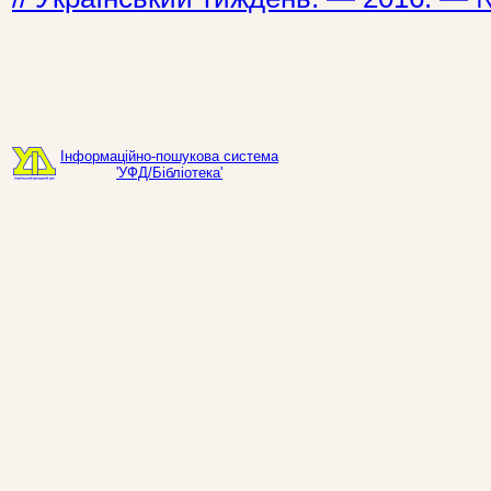
Інформаційно-пошукова система
'УФД/Бібліотека'