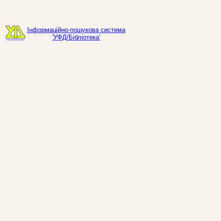
Інформаційно-пошукова система
'УФД/Бібліотека'