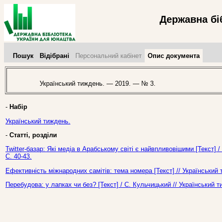
Державна бі
Пошук
Відібрані
Персональний кабінет
Опис документа
Український тиждень. — 2019. — № 3.
-
Набір
Український тиждень.
-
Статті, розділи
Twitter-базар: Які медіа в Арабському світі є найвпливовішими [Текст]
С. 40-43.
Ефективність міжнародних самітів: тема номера [Текст] // Український
Перебудова: у лапках чи без? [Текст] / С. Кульчицький // Український 