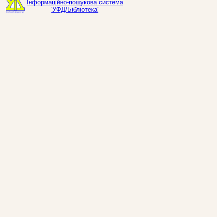
Інформаційно-пошукова система
'УФД/Бібліотека'