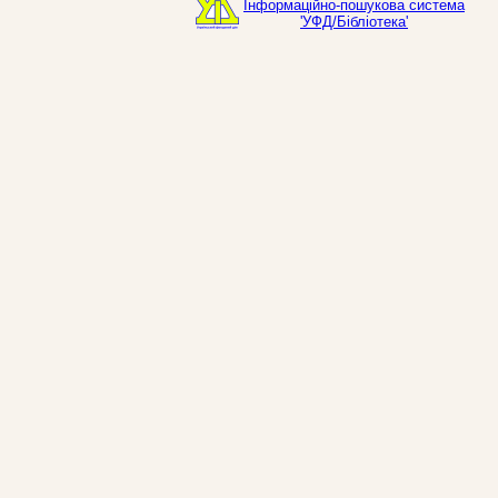
Інформаційно-пошукова система
'УФД/Бібліотека'