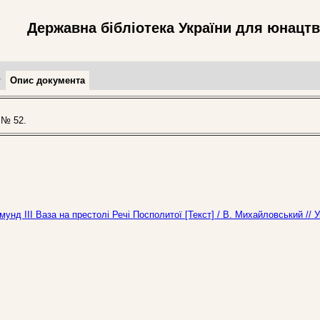
Державна бібліотека України для юнацт
т
Опис документа
 № 52.
ізмунд ІІІ Ваза на престолі Речі Посполитої [Текст] / В. Михайловський // 