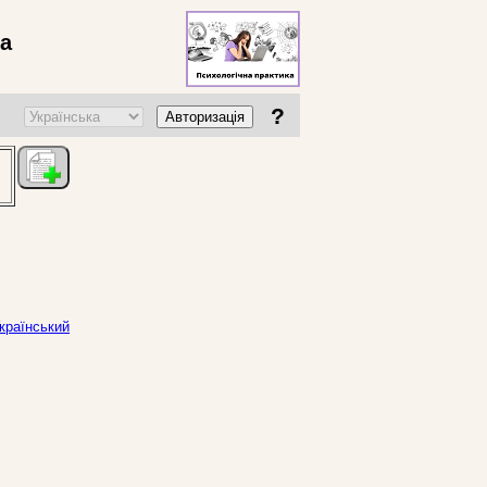
ва
?
Авторизація
Український