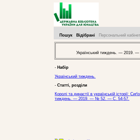
Пошук
Відібрані
Персональний кабіне
Український тиждень. — 2019. —
-
Набір
Український тиждень.
-
Статті, розділи
Королі та династії в українській історії: Сиґ
тиждень. — 2019. — № 52. — С. 54-57.