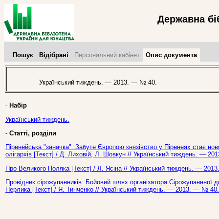
Державна бі
Пошук
Відібрані
Персональний кабінет
Опис документа
Український тиждень. — 2013. — № 40.
-
Набір
Український тиждень.
-
Статті, розділи
Піренейська "заначка": Забуте Європою князівство у Піренеях стає н
олігархів [Текст] / Д. Лиховій, Л. Шовкун // Український тиждень. — 20
Про Великого Поляка [Текст] / Л. Ясіна // Український тиждень. — 2013
Провідник сірожупанників: Бойовий шлях організатора Сірожупаннної див
Перлика [Текст] / Я. Тинченко // Український тиждень. — 2013. — № 40.