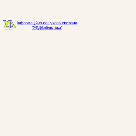
Інформаційно-пошукова система
'УФД/Бібліотека'