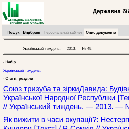
Державна бі
Пошук
Відібрані
Персональний кабінет
Опис документа
Український тиждень. — 2013. — № 49.
-
Набір
Український тиждень.
-
Статті, розділи
Союз тризуба та зіркиДавида: Будів
Української Народної Республіки [Тек
// Український тиждень. — 2013. — 
Як вижити в часи окупації?: Нестер
Кундери [Текст] / Р. Семків // Украї