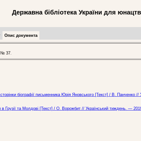
Державна бібліотека України для юнацт
т
Опис документа
 № 37.
 сторінки біографії письменника Юрія Яновського [Текст] / В. Панченко //
 в Грузії та Молдові [Текст] / О. Ворожбит // Український тиждень. — 201