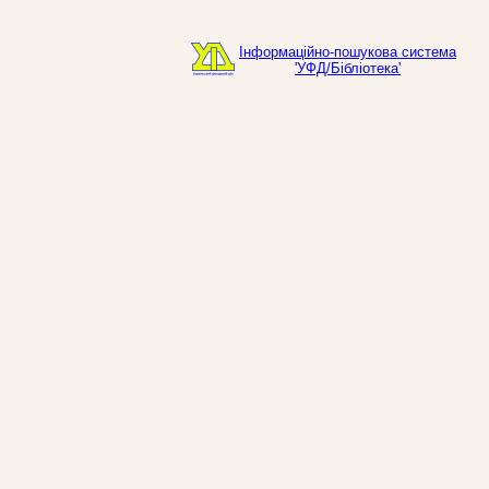
Інформаційно-пошукова система
'УФД/Бібліотека'