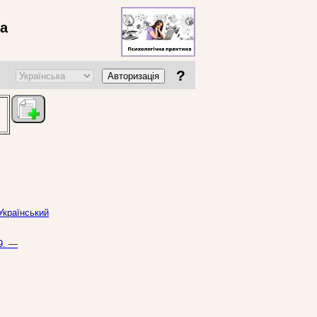
ва
?
Авторизація
 Український
9. —