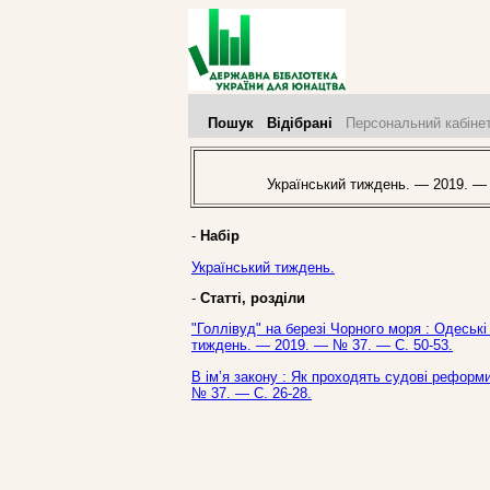
Пошук
Відібрані
Персональний кабіне
Український тиждень. — 2019. —
-
Набір
Український тиждень.
-
Статті, розділи
"Голлівуд" на березі Чорного моря : Одеські
тиждень. — 2019. — № 37. — С. 50-53.
В ім’я закону : Як проходять судові реформи
№ 37. — С. 26-28.