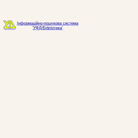
Інформаційно-пошукова система
'УФД/Бібліотека'