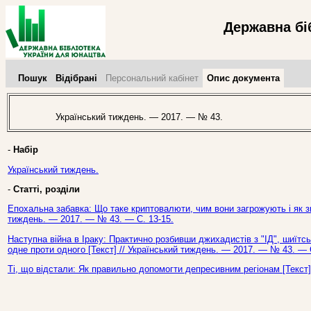
Державна бі
Пошук
Відібрані
Персональний кабінет
Опис документа
Український тиждень. — 2017. — № 43.
-
Набір
Український тиждень.
-
Статті, розділи
Епохальна забавка: Що таке криптовалюти, чим вони загрожують і як зм
тиждень. — 2017. — № 43. — С. 13-15.
Наступна війна в Іраку: Практично розбивши джихадистів з "ІД", шиїтс
одне проти одного [Текст] // Український тиждень. — 2017. — № 43. — 
Ті, що відстали: Як правильно допомогти депресивним регіонам [Текст]