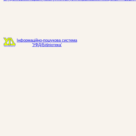
Інформаційно-пошукова система
'УФД/Бібліотека'