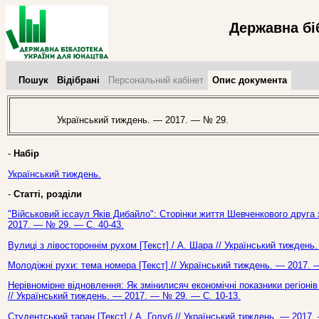
Державна бі
Пошук
Відібрані
Персональний кабінет
Опис документа
Український тиждень. — 2017. — № 29.
-
Набір
Український тиждень.
-
Статті, розділи
"Військовий ієсаул Яків Дибайло": Сторінки життя Шевченкового друга з
2017. — № 29. — С. 40-43.
Вулиці з лівостороннім рухом [Текст] / А. Шара // Український тиждень
Молодіжні рухи: тема номера [Текст] // Український тиждень. — 2017. 
Нерівномірне відновлення: Як змінилисяч економічні показники регіонів 
// Український тиждень. — 2017. — № 29. — С. 10-13.
Студентський таран [Текст] / А. Голуб // Український тиждень. — 2017.