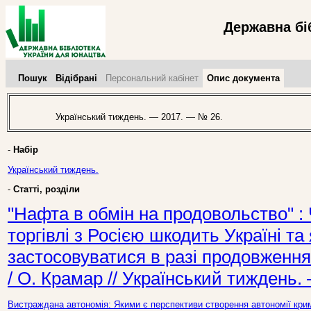
Державна бі
Пошук
Відібрані
Персональний кабінет
Опис документа
Український тиждень. — 2017. — № 26.
-
Набір
Український тиждень.
-
Статті, розділи
"Нафта в обмін на продовольство" :
торгівлі з Росією шкодить Україні та
застосовуватися в разі продовження 
/ О. Крамар // Український тиждень.
Вистраждана автономія: Якими є перспективи створення автономії крим