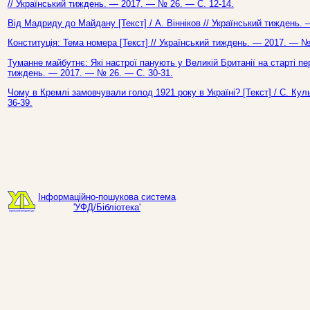
// Український тиждень. — 2017. — № 26. — С. 12-14.
Від Мадриду до Майдану [Текст] / А. Вінніков // Український тиждень.
Конституція: Тема номера [Текст] // Український тиждень. — 2017. — №
Туманне майбутнє: Які настрої панують у Великій Британії на старті пере
тиждень. — 2017. — № 26. — С. 30-31.
Чому в Кремлі замовчували голод 1921 року в Україні? [Текст] / С. Ку
36-39.
Інформаційно-пошукова система
'УФД/Бібліотека'