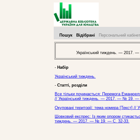
Пошук
Відібрані
Персональний кабіне
Український тиждень. — 2017. —
-
Набір
Український тиждень.
-
Статті, розділи
Все тільки починається: Перемога Еманюеля 
// Український тиждень. — 2017. — № 19. — 
Окуповані території: тема номера [Текст] //
Шовковий експрес: Із яким опором стикаєтьс
тиждень. — 2017. — № 19. — С. 32-33.