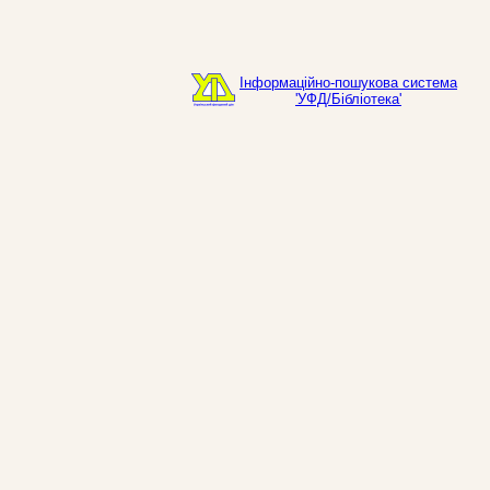
Інформаційно-пошукова система
'УФД/Бібліотека'