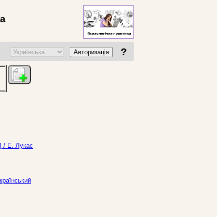
ва
?
Авторизація
 / Е. Лукас
Український