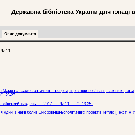
Державна бібліотека України для юнацт
т
Опис документа
 № 19.
Макрона вселяє оптимізм. Процеси, що з нею пов‘язані, - аж ніяк [Текст]
С. 26-27.
 Український тиждень. — 2017. — № 19. — С. 13-25.
я один із найважливіших зовнішньополітичних проектів Китаю [Текст] // 