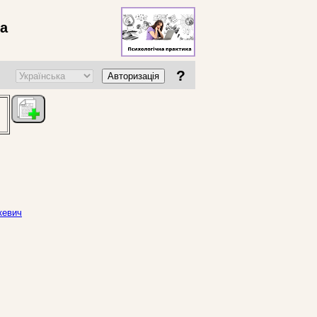
ва
?
Авторизація
кевич