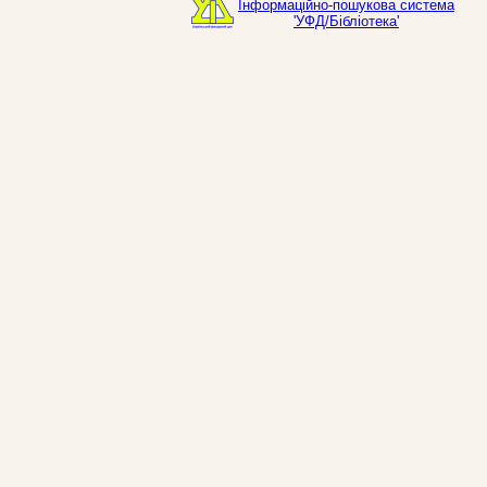
Інформаційно-пошукова система
'УФД/Бібліотека'