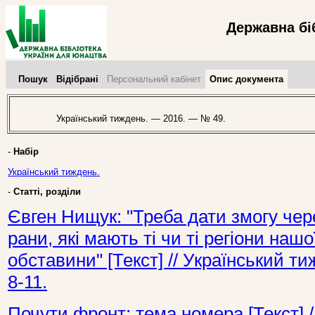
Державна бі
Пошук
Відібрані
Персональний кабінет
Опис документа
Український тиждень. — 2016. — № 49.
-
Набір
Український тиждень.
-
Статті, розділи
Євген Нищук: "Треба дати змогу чер
рани, які мають ті чи ті регіони нашо
обставини" [Текст] // Український 
8-11.
Почути фронт: тема номера [Текст] 