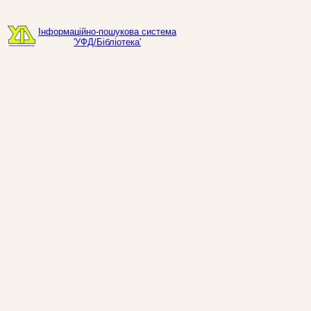
Інформаційно-пошукова система
'УФД/Бібліотека'