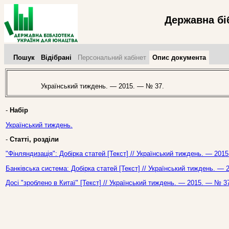
Державна бі
Пошук
Відібрані
Персональний кабінет
Опис документа
Український тиждень. — 2015. — № 37.
-
Набір
Український тиждень.
-
Статті, розділи
"Фінляндизація": Добірка статей [Текст] // Український тиждень. — 201
Банківська система: Добірка статей [Текст] // Український тиждень. —
Досі "зроблено в Китаї" [Текст] // Український тиждень. — 2015. — № 3