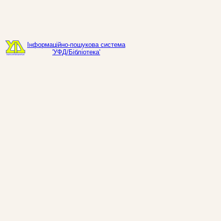
Інформаційно-пошукова система
'УФД/Бібліотека'