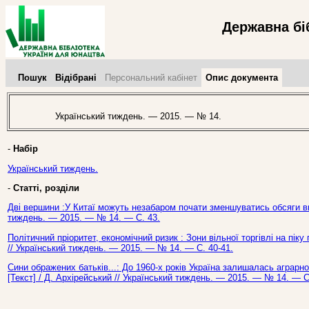
Державна бі
Пошук
Відібрані
Персональний кабінет
Опис документа
Український тиждень. — 2015. — № 14.
-
Набір
Український тиждень.
-
Статті, розділи
Дві вершини :У Китаї можуть незабаром почати зменшуватись обсяги вир
тиждень. — 2015. — № 14. — С. 43.
Політичний пріоритет, економічний ризик : Зони вільної торгівлі на піку
// Український тиждень. — 2015. — № 14. — С. 40-41.
Сини ображених батьків...: До 1960-х років Україна залишалась аграрн
[Текст] / Д. Архірейський // Український тиждень. — 2015. — № 14. — С