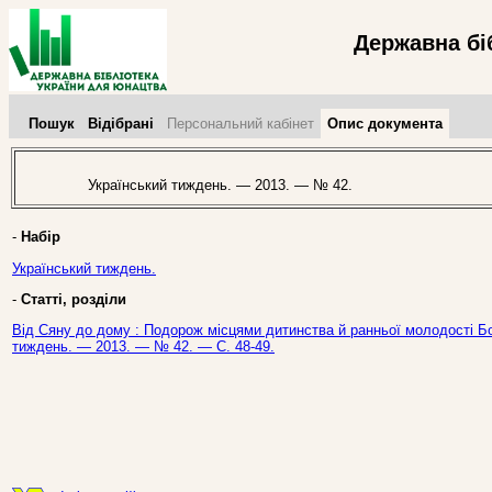
Державна бі
Пошук
Відібрані
Персональний кабінет
Опис документа
Український тиждень. — 2013. — № 42.
-
Набір
Український тиждень.
-
Статті, розділи
Від Сяну до дому : Подорож місцями дитинства й ранньої молодості Бог
тиждень. — 2013. — № 42. — С. 48-49.