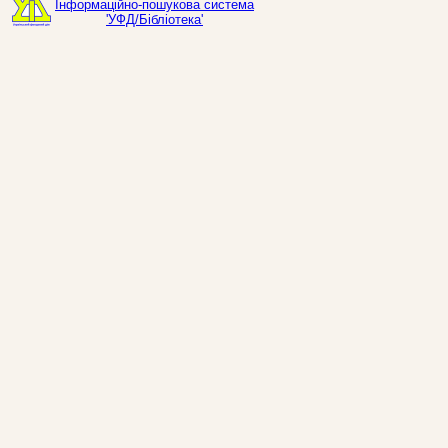
Інформаційно-пошукова система
'УФД/Бібліотека'