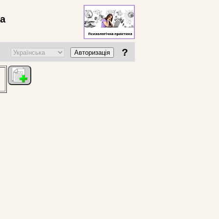
ва
?
Авторизація