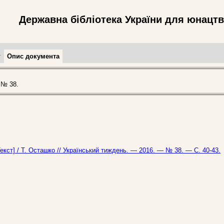
Державна бібліотека України для юнацт
т
Опис документа
 № 38.
кст] / Т. Осташко // Український тиждень. — 2016. — № 38. — С. 40-43.