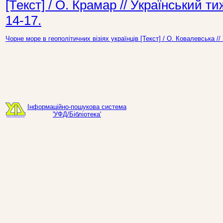
[Текст] / О. Крамар // Український 
14-17.
Чорне море в геополітичних візіях українців [Текст] / О. Ковалевська 
Інформаційно-пошукова система
'УФД/Бібліотека'