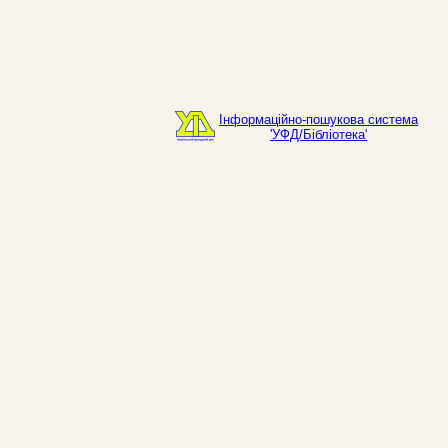
Інформаційно-пошукова система
'УФД/Бібліотека'