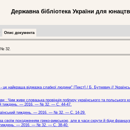
Державна бібліотека України для юнацт
т
Опис документа
 № 32.
- це найкраща відмазка слабкої людини" [Текст] / Б. Буткевич // Українс
ави : Чим живе словацька провінція поблизу українського та польського к
кий тиждень. — 2016. — № 32. — С. 44-47.
країнський тиждень. — 2016. — № 32. — С. 14-29.
за своїм походженням греко-римською, але в часи скрути й біди францу
ий тиждень. — 2016. — № 32. — С. 38-40.