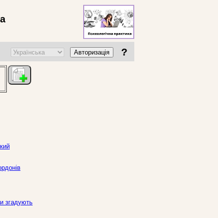
ва
?
Авторизація
ький
ордонів
зи згадують