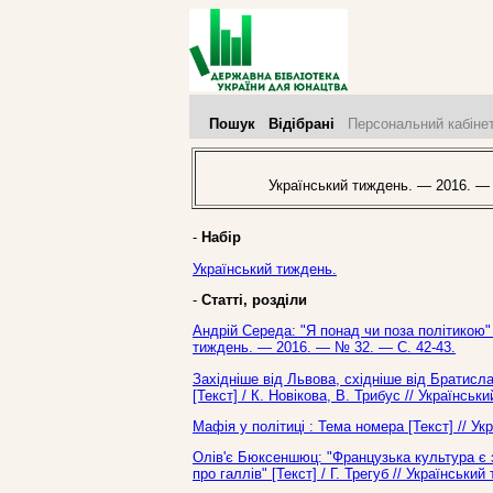
Пошук
Відібрані
Персональний кабіне
Український тиждень. — 2016. —
-
Набір
Український тиждень.
-
Статті, розділи
Андрій Середа: "Я понад чи поза політикою" 
тиждень. — 2016. — № 32. — С. 42-43.
Західніше від Львова, східніше від Братисл
[Текст] / К. Новікова, В. Трибус // Українсь
Мафія у політиці : Тема номера [Текст] // У
Олів'є Бюксеншюц: "Французька культура є 
про галлів" [Текст] / Г. Трегуб // Українськ