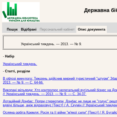
Державна бі
Пошук
Відібрані
Персональний кабінет
Опис документа
Український тиждень. — 2013. — № 9.
-
Набір
Український тиждень.
-
Статті, розділи
В облозі минулого: Тиждень здійснив мирний туристичний "штурм" Збар
2013. — № 9. — С. 64-66.
Викопані мільярди: Хто контролює нелегальний вугільний бізнес на Дон
// Український тиждень. — 2013. — № 9. — С. 34-37.
Дотаційний Донбас: Попри стереотипи, Донбас не лише не "годує" реш
вдвічі більше, аніж відраховує [Текст] / А. Скумін // Український тижд
Осяяна орбіта Кремля: Росія та її війни "м'якої сили" [Текст] / Я. Буга