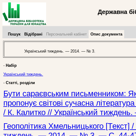
Державна бі
Пошук
Відібрані
Персональний кабінет
Опис документа
Український тиждень. — 2014. — № 3.
-
Набір
Український тиждень.
-
Статті, розділи
Бути сараєвським письменником: Як
пропонує світові сучасна література 
/ К. Калитко // Український тиждень
Геополітика Хмельницького [Текст] /
тиждень. — 2014. — № 3. — С. 44-4