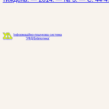
Інформаційно-пошукова система
'УФД/Бібліотека'