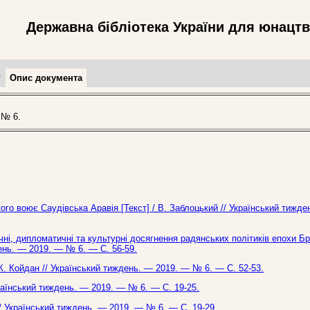
Державна бібліотека України для юнацт
т
Опис документа
 № 6.
ого воює Саудівська Аравія [Текст] / В. Заблоцький // Український тижде
чні, дипломатичні та культурні досягнення радянських політиків епохи Б
день. — 2019. — № 6. — С. 56-59.
/ К. Койдан // Український тиждень. — 2019. — № 6. — С. 52-53.
Український тиждень. — 2019. — № 6. — С. 19-25.
// Український тиждень. — 2019. — № 6. — С. 19-29.