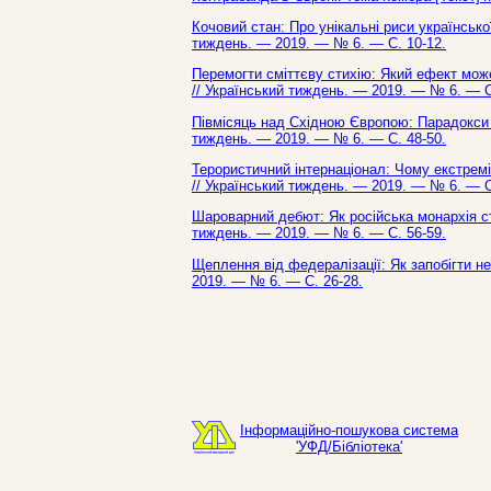
Кочовий стан: Про унікальні риси української
тиждень. — 2019. — № 6. — С. 10-12.
Перемогти сміттєву стихію: Який ефект може
// Український тиждень. — 2019. — № 6. — С
Півмісяць над Східною Європою: Парадокси д
тиждень. — 2019. — № 6. — С. 48-50.
Терористичний інтернаціонал: Чому екстреміз
// Український тиждень. — 2019. — № 6. — С
Шароварний дебют: Як російська монархія ст
тиждень. — 2019. — № 6. — С. 56-59.
Щеплення від федералізації: Як запобігти не
2019. — № 6. — С. 26-28.
Інформаційно-пошукова система
'УФД/Бібліотека'