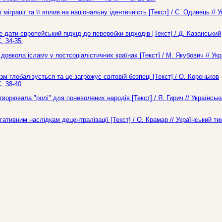
 міграції та її вплив на національну ідентичність [Текст] / С. Одинець // 
 дати європейський підхід до переробки відходів [Текст] / Д. Казанський
. 34-35.
овкола ісламу у постсоціалістичних країнах [Текст] / М. Якубович // Укр
м глобалізується та це загрожує світовій безпеці [Текст] / О. Кореньков
. 38-40.
ворювала "ролі" для поневолених народів [Текст] / Я. Гирич // Українськ
гативним наслідкам децентралізації [Текст] / О. Крамар // Український т