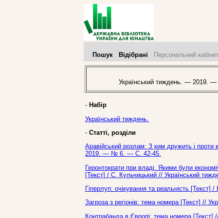
Пошук
Відібрані
Персональний кабіне
Український тиждень. — 2019. —
-
Набір
Український тиждень.
-
Статті, розділи
Аравійський розлам: З ким дружить і проти к
2019. — № 6. — С. 42-45.
Геронтократи при владі. Якими були економі
[Текст] / С. Кульчицький // Український тиж
Гіперлуп: очікування та реальність [Текст] 
Загроза з регіонів: тема номера [Текст] // 
Контрабанда в Європі: тема номера [Текст] 