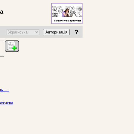
ва
?
Авторизація
нь. —
режнєва