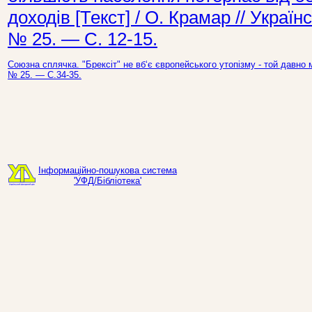
доходів [Текст] / О. Крамар // Укра
№ 25. — С. 12-15.
Союзна сплячка. "Брексіт" не вб‘є європейського утопізму - той давно 
№ 25. — С.34-35.
Інформаційно-пошукова система
'УФД/Бібліотека'