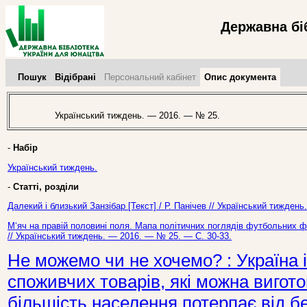
Державна бі
Пошук
Відібрані
Персональний кабінет
Опис документа
Український тиждень. — 2016. — № 25.
-
Набір
Український тиждень.
-
Статті, розділи
Далекий і близький Занзібар [Текст] / Р. Панічев // Український тижден
М‘яч на правій половині поля. Мапа політичних поглядів футбольних фа
// Український тиждень. — 2016. — № 25. — С. 30-33.
Не можемо чи не хочемо? : Україна
споживчих товарів, які можна виготов
більшість населення потерпає від б