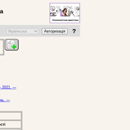
ва
?
Авторизація
— 2021. —
ень. —
стi