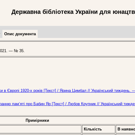
Державна бібліотека України для юнацт
т
Опис документа
021. — № 35.
ки в Європі 1920-х років [Текст] / Ярина Цимбал // Український тиждень. 
ранню пам‘яті про Бабин Яр [Текст] / Любов Крупник // Український тижд
Примірники
Кількість
В наявно