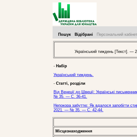
Пошук
Відібрані
Персональний кабіне
Український тиждень [Текст]. — 2
-
Набір
Український тиждень.
-
Статті, розділи
Від Венеції до Швеції: Українські письменни
№ 35. — С. 36-41.
Непокора забуттю: Як вдалося запобігти сти
2021. — № 35. — С. 42-44.
Місцезнаходження