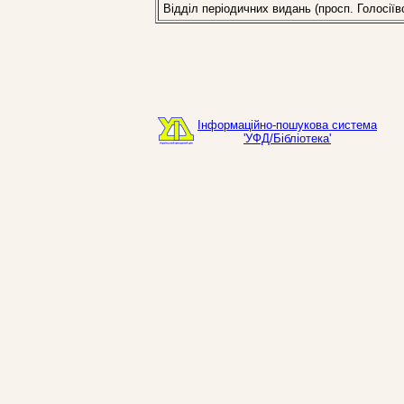
Відділ періодичних видань (просп. Голосіїв
Інформаційно-пошукова система
'УФД/Бібліотека'