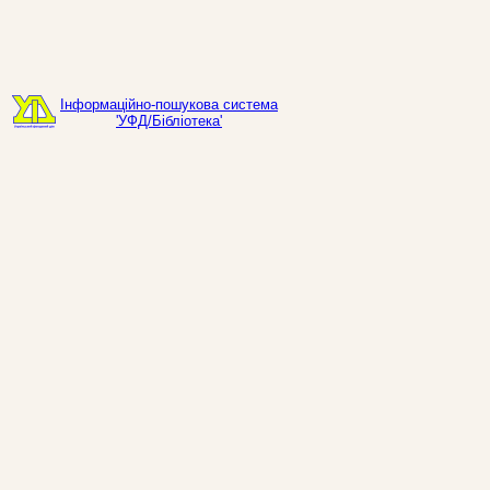
Інформаційно-пошукова система
'УФД/Бібліотека'