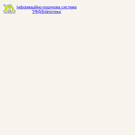
Інформаційно-пошукова система
'УФД/Бібліотека'