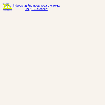
Інформаційно-пошукова система
'УФД/Бібліотека'