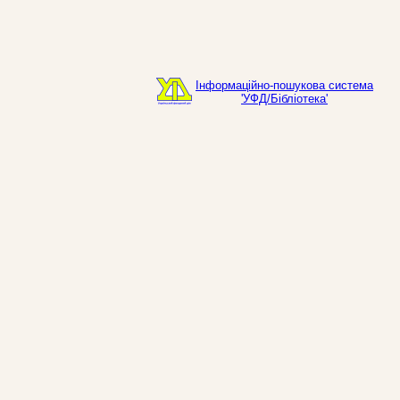
Інформаційно-пошукова система
'УФД/Бібліотека'