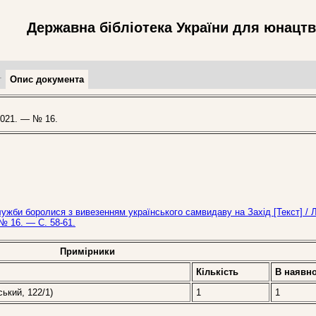
Державна бібліотека України для юнацт
т
Опис документа
021. — № 16.
ужби боролися з вивезенням українського самвидаву на Захід [Текст] /
№ 16. — С. 58-61.
Примірники
Кількість
В наявно
ський, 122/1)
1
1