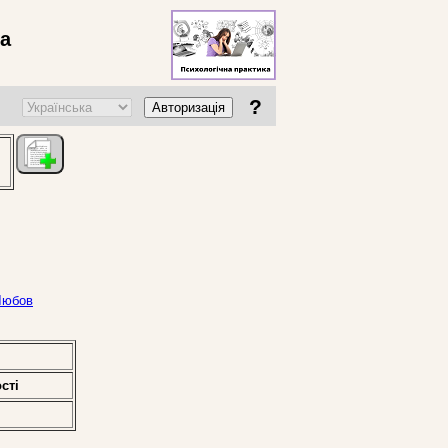
ва
?
Авторизація
 Любов
стi