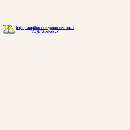
Інформаційно-пошукова система
'УФД/Бібліотека'