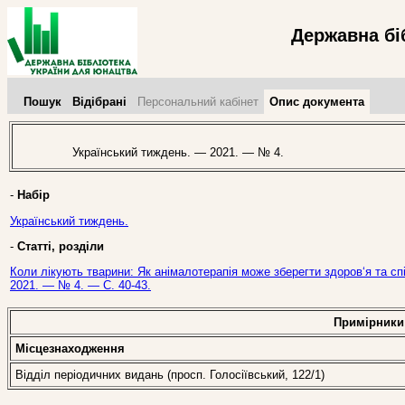
Державна бі
Пошук
Відібрані
Персональний кабінет
Опис документа
Український тиждень. — 2021. — № 4.
-
Набір
Український тиждень.
-
Статті, розділи
Коли лікують тварини: Як анімалотерапія може зберегти здоров‘я та сп
2021. — № 4. — С. 40-43.
Примірники
Місцезнаходження
Відділ періодичних видань (просп. Голосіївський, 122/1)