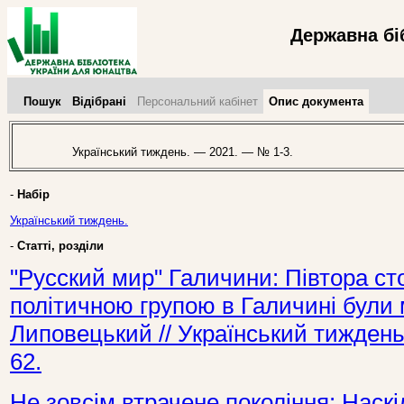
Державна бі
Пошук
Відібрані
Персональний кабінет
Опис документа
Український тиждень. — 2021. — № 1-3.
-
Набір
Український тиждень.
-
Статті, розділи
"Русский мир" Галичини: Півтора с
політичною групою в Галичині були
Липовецький // Український тиждень
62.
Не зовсім втрачене покоління: Наск