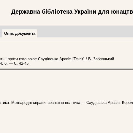
Державна бібліотека України для юнацт
т
Опис документа
 і проти кого воює Саудівська Аравія [Текст] / В. Заблоцький
№ 6. — С. 42-45.
олітика. Міжнародні справи. зовнішня політика — Саудівська Аравія. Корол