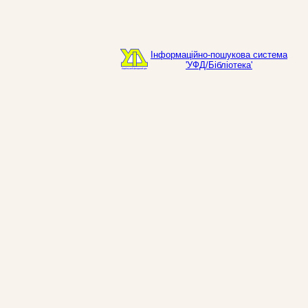
Інформаційно-пошукова система
'УФД/Бібліотека'