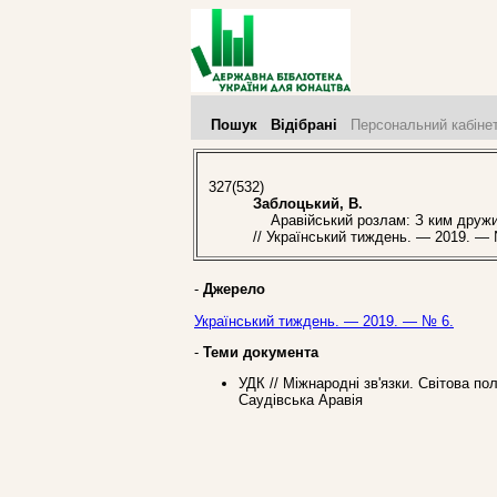
Пошук
Відібрані
Персональний кабіне
327(532)
Заблоцький, В.
Аравійський розлам: З ким дружить
// Український тиждень. — 2019. — 
-
Джерело
Український тиждень. — 2019. — № 6.
-
Теми документа
УДК // Міжнародні зв'язки. Світова п
Саудівська Аравія