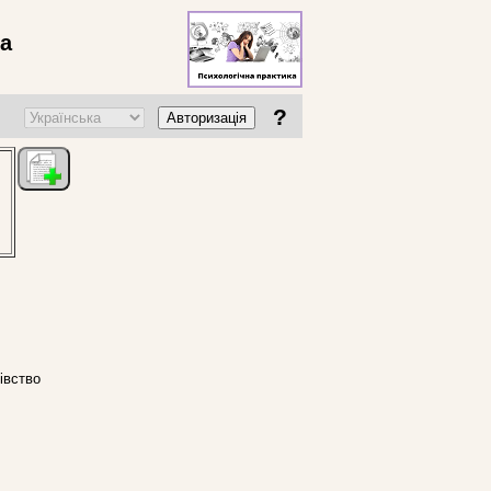
ва
?
Авторизація
івство